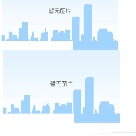
环境保护
先进材料