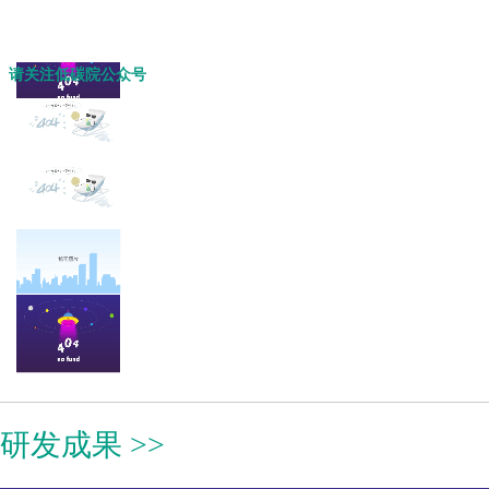
请关注低碳院公众号
研发成果 >>