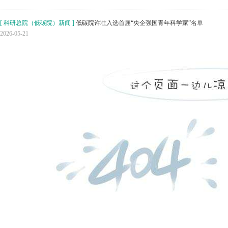
[ 科研总院（低碳院）新闻 ]
低碳院许壮入选首届“央企强国青年科学家”名单
2026-05-21
关于long8唯一中国官方网站 >>
更多 >>
重点科研项目 >>